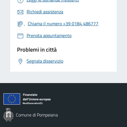
Richiedi assistenza
Chiama il numero +39 0184 486777
Prenota appuntamento
Problemi in città
Segnala disservizio
Comune di Pompeiana