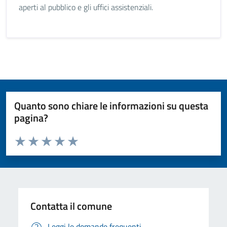
aperti al pubblico e gli uffici assistenziali.
Quanto sono chiare le informazioni su questa
pagina?
Valuta da 1 a 5 stelle la pagina
Valuta 1 stelle su 5
Valuta 2 stelle su 5
Valuta 3 stelle su 5
Valuta 4 stelle su 5
Valuta 5 stelle su 5
Contatta il comune
Leggi le domande frequenti