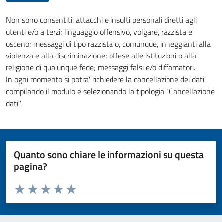
Non sono consentiti: attacchi e insulti personali diretti agli
utenti e/o a terzi; linguaggio offensivo, volgare, razzista e
osceno; messaggi di tipo razzista o, comunque, inneggianti alla
violenza e alla discriminazione; offese alle istituzioni o alla
religione di qualunque fede; messaggi falsi e/o diffamatori.
In ogni momento si potra' richiedere la cancellazione dei dati
compilando il modulo e selezionando la tipologia "Cancellazione
dati".
Quanto sono chiare le informazioni su questa
pagina?
Valuta da 1 a 5 stelle la pagina
Valuta 1 stelle su 5
Valuta 2 stelle su 5
Valuta 3 stelle su 5
Valuta 4 stelle su 5
Valuta 5 stelle su 5